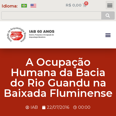
R$
0,00
Meus Cursos
Minha Conta
Idioma:
A Ocupação
Humana da Bacia
do Rio Guandu na
Baixada Fluminense
IAB
22/07/2016
00:00