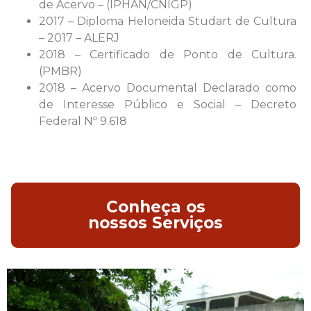
de Acervo – (IPHAN/CNIGP)
2017 – Diploma Heloneida Studart de Cultura
– 2017 – ALERJ
2018 – Certificado de Ponto de Cultura.
(PMBR)
2018 – Acervo Documental Declarado como
de Interesse Público e Social – Decreto
Federal Nº 9.618
Conheça os
nossos Serviços