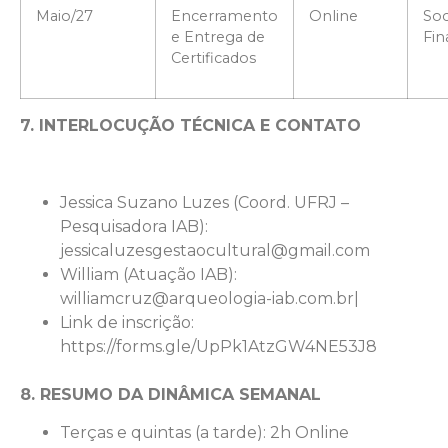
Maio/27
Encerramento
Online
Soc
e Entrega de
Fin
Certificados
7. INTERLOCUÇÃO TÉCNICA E CONTATO
Jessica Suzano Luzes (Coord. UFRJ –
Pesquisadora IAB):
jessicaluzesgestaocultural@gmail.com
William (Atuação IAB):
williamcruz@arqueologia-iab.com.br|
Link de inscrição:
https://forms.gle/UpPk1AtzGW4NE53J8
8. RESUMO DA DINÂMICA SEMANAL
Terças e quintas (a tarde): 2h Online