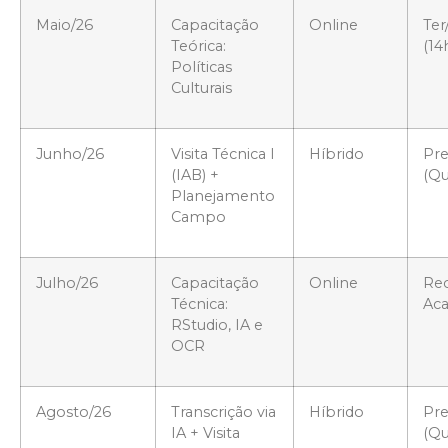
Maio/26
Capacitação
Online
Ter
Teórica:
(14
Políticas
Culturais
Junho/26
Visita Técnica I
Híbrido
Pre
(IAB) +
(Qu
Planejamento
Campo
Julho/26
Capacitação
Online
Re
Técnica:
Ac
RStudio, IA e
OCR
Agosto/26
Transcrição via
Híbrido
Pre
IA + Visita
(Qu