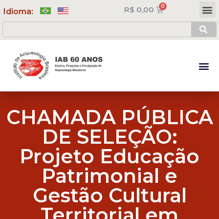
R$
0,00
Meus Cursos
Minha Conta
Idioma:
CHAMADA PÚBLICA
DE SELEÇÃO:
Projeto Educação
Patrimonial e
Gestão Cultural
Territorial em