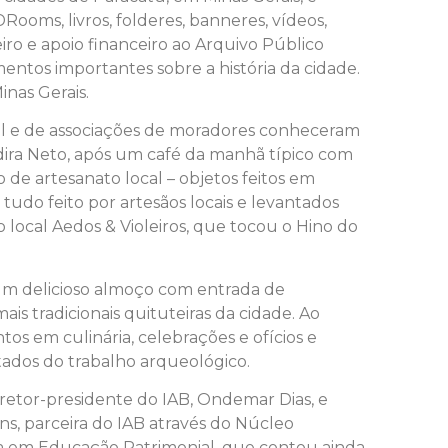
Rooms, livros, folderes, banneres, vídeos,
ro e apoio financeiro ao Arquivo Público
tos importantes sobre a história da cidade.
nas Gerais.
vil e de associações de moradores conheceram
dira Neto, após um café da manhã típico com
 de artesanato local – objetos feitos em
 tudo feito por artesãos locais e levantados
local Aedos & Violeiros, que tocou o Hino do
m um delicioso almoço com entrada de
is tradicionais quituteiras da cidade. Ao
s em culinária, celebrações e ofícios e
tados do trabalho arqueológico.
retor-presidente do IAB, Ondemar Dias, e
ns, parceira do IAB através do Núcleo
ina em Educação Patrimonial, que contou ainda