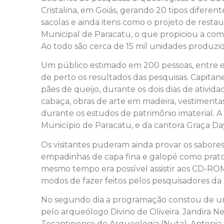
Cristalina, em Goiás, gerando 20 tipos diferen
sacolas e ainda itens como o projeto de resta
Municipal de Paracatu, o que propiciou a co
Ao todo são cerca de 15 mil unidades produzi
Um público estimado em 200 pessoas, entre el
de perto os resultados das pesquisas. Capita
pães de queijo, durante os dois dias de ativid
cabaça, obras de arte em madeira, vestimentas d
durante os estudos de patrimônio imaterial. 
Município de Paracatu, e da cantora Graça Da
Os visitantes puderam ainda provar os sabore
empadinhas de capa fina e galopé como prato p
mesmo tempo era possível assistir aos CD-ROM
modos de fazer feitos pelos pesquisadores da
No segundo dia a programação constou de um c
pelo arqueólogo Divino de Oliveira. Jandira 
Tocantinense de Arqueologia (Nuta), Antonia 