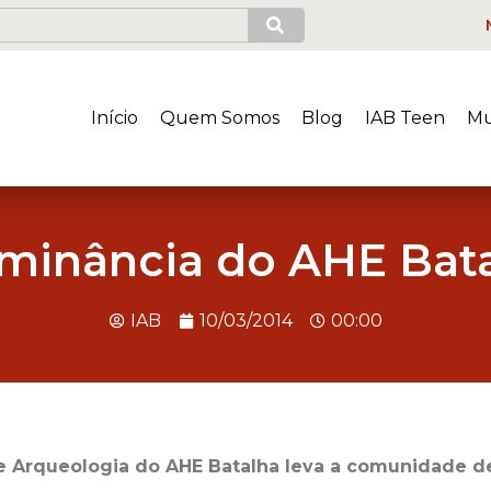
Início
Quem Somos
Blog
IAB Teen
Mu
minância do AHE Bat
IAB
10/03/2014
00:00
 Arqueologia do AHE Batalha leva a comunidade de