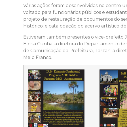
Várias ações foram desenvolvidas no centro 
voltado para funcionários públicos e estudan
projeto de restauração de documentos do sec
Histórico; e catalogação do acervo artístico do
Estiveram também presentes o vice-prefeito Jo
Eloisa Cunha; a diretora do Departamento de C
de Comunicação da Prefeitura, Tarzan; a dire
Melo Franco.