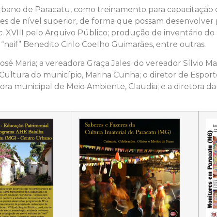
urbano de Paracatu, como treinamento para capacitação
tes de nível superior, de forma que possam desenvolver
. XVIII pelo Arquivo Público; produção de inventário d
 “naif” Benedito Cirilo Coelho Guimarães, entre outras.
sé Maria; a vereadora Graça Jales; do vereador Sílvio Ma
ultura do município, Marina Cunha; o diretor de Esporte
tora municipal de Meio Ambiente, Claudia; e a diretora 