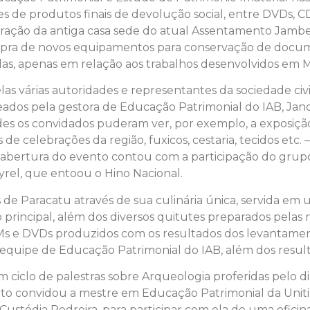
tes de produtos finais de devolução social, entre DVDs, CD
uração da antiga casa sede do atual Assentamento Jambei
mpra de novos equipamentos para conservação de documen
das, apenas em relação aos trabalhos desenvolvidos em Mi
as várias autoridades e representantes da sociedade ci
neados pela gestora de Educação Patrimonial do IAB, Jan
ades os convidados puderam ver, por exemplo, a exposição
e celebrações da região, fuxicos, cestaria, tecidos etc. –
A abertura do evento contou com a participação do grupo 
yrel, que entoou o Hino Nacional.
s de Paracatu através de sua culinária única, servida e
rincipal, além dos diversos quitutes preparados pelas ma
s e DVDs produzidos com os resultados dos levantamento
 equipe de Educação Patrimonial do IAB, além dos resul
iclo de palestras sobre Arqueologia proferidas pelo di
Neto convidou a mestre em Educação Patrimonial da Uniti
Custódia Pedreira, para participar com ela de uma ofic