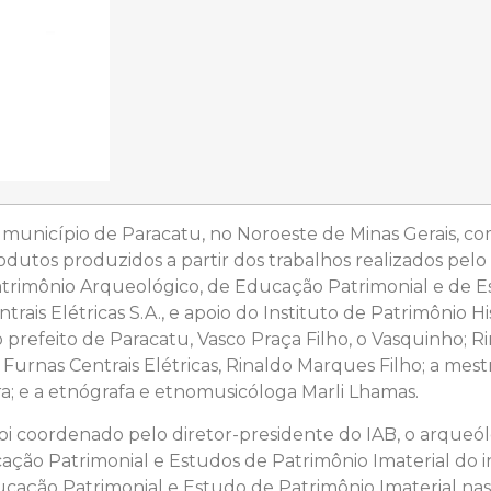
 município de Paracatu, no Noroeste de Minas Gerais, c
odutos produzidos a partir dos trabalhos realizados pelo 
imônio Arqueológico, de Educação Patrimonial e de Est
s Elétricas S.A., e apoio do Instituto de Patrimônio Hist
o prefeito de Paracatu, Vasco Praça Filho, o Vasquinho; R
urnas Centrais Elétricas, Rinaldo Marques Filho; a mes
ira; e a etnógrafa e etnomusicóloga Marli Lhamas.
i coordenado pelo diretor-presidente do IAB, o arqueó
ção Patrimonial e Estudos de Patrimônio Imaterial do in
ucação Patrimonial e Estudo de Patrimônio Imaterial nas 