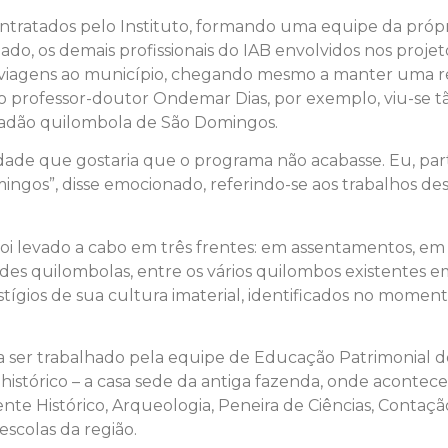
am contratados pelo Instituto, formando uma equipe da 
ado, os demais profissionais do IAB envolvidos nos projet
sas viagens ao município, chegando mesmo a manter uma 
o, o professor-doutor Ondemar Dias, por exemplo, viu-se
idadão quilombola de São Domingos.
ade que gostaria que o programa não acabasse. Eu, par
gos”, disse emocionado, referindo-se aos trabalhos des
oi levado a cabo em três frentes: em assentamentos, e
s quilombolas, entre os vários quilombos existentes em
ígios de sua cultura imaterial, identificados no moment
a ser trabalhado pela equipe de Educação Patrimonial do
istórico – a casa sede da antiga fazenda, onde acontece
nte Histórico, Arqueologia, Peneira de Ciências, Contaçã
scolas da região.