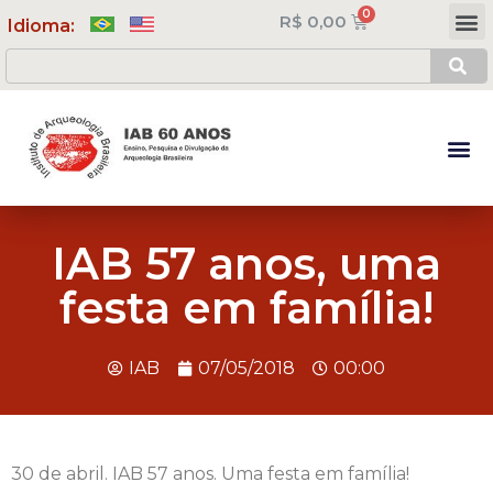
R$
0,00
Meus Cursos
Minha Conta
Idioma:
IAB 57 anos, uma
festa em família!
IAB
07/05/2018
00:00
30 de abril. IAB 57 anos. Uma festa em família!