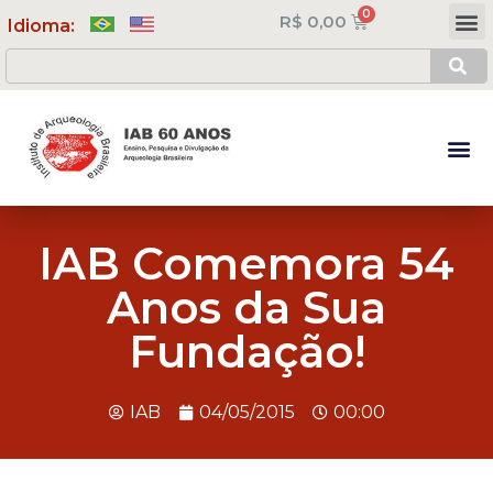
R$
0,00
Meus Cursos
Minha Conta
Idioma:
IAB Comemora 54
Anos da Sua
Fundação!
IAB
04/05/2015
00:00