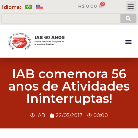
R$
0,00
Meus Cursos
Minha Conta
Idioma:
IAB comemora 56
anos de Atividades
Ininterruptas!
IAB
22/05/2017
00:00