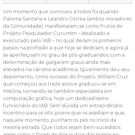
Um momento que comoveu a todos foi quando
Paloma Santana e Leandro Correa (ambos moradores
da Comunidade) manifestaram-se como frutos do
Projeto Pesquisador Curumim – idealizado e
executado pelo IAB – no qual deram os primeiros
passos na profissão a que hoje se dedicam, e agora já
se aperfeiçoam no grau de pós-graduandos, com a
determinação de galgarem graus ainda mais
elevados na carreira acadêmica. Igualmente deu seu
depoimento, como sucesso do Projeto, William Cruz
que começou aos treze anos e graduou-se em
História, tornando-se também especialista em
computação gráfica, hoje um dedicadíssimo
funcionário do IAB. Sem dúvida um extraordinário
incentivo para os oito jovens que os assistiam e que,
naquele momento, punham os pés no início da
mesma estrada. Que todos sejam bem-sucedidos
assim como o foram muitos outros dos nossos ex-