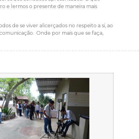
uro e lermos o presente de maneira mais
s de se viver alicerçados no respeito a si, ao
 comunicação. Onde por mais que se faça,
¨¨¨¨¨¨¨¨¨¨¨¨¨¨¨¨¨¨¨¨¨¨¨¨¨¨¨¨¨¨¨¨¨¨¨¨¨¨¨¨¨¨¨¨