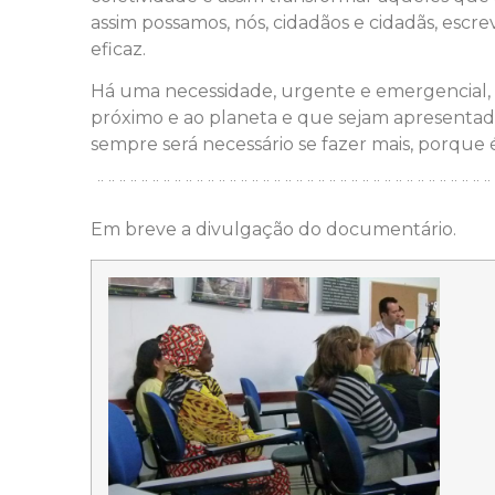
assim possamos, nós, cidadãos e cidadãs, escr
eficaz.
Há uma necessidade, urgente e emergencial, de
próximo e ao planeta e que sejam apresentad
sempre será necessário se fazer mais, porque 
¨¨¨¨¨¨¨¨¨¨¨¨¨¨¨¨¨¨¨¨¨¨¨¨¨¨¨¨¨¨¨¨¨¨¨¨
Em breve a divulgação do documentário.