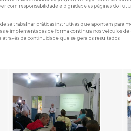
ever com responsabilidade e dignidade as páginas do fut
 se trabalhar práticas instrutivas que apontem para modo
as e implementadas de forma contínua nos veículos de
é através da continuidade que se gera os resultados.
¨¨¨¨¨¨¨¨¨¨¨¨¨¨¨¨¨¨¨¨¨¨¨¨¨¨¨¨¨¨¨¨¨¨¨¨¨¨¨¨¨¨¨¨¨