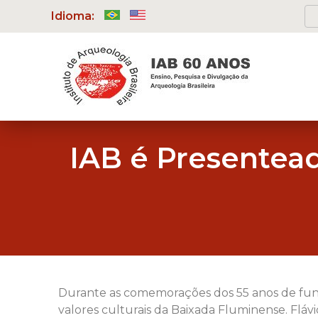
Idioma:
IAB é Presente
Durante as comemorações dos 55 anos de fun
valores culturais da Baixada Fluminense. Fl