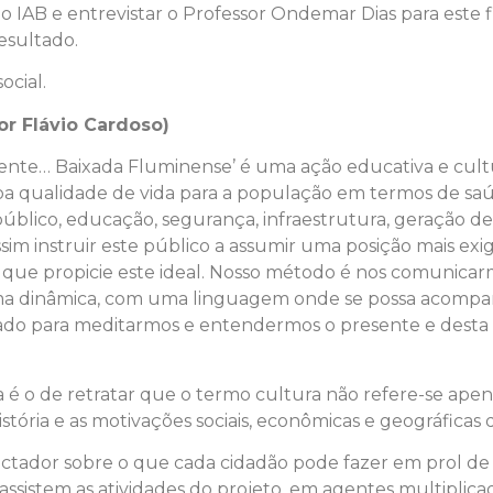
 o IAB e entrevistar o Professor Ondemar Dias para este
esultado.
ocial.
or Flávio Cardoso)
Frente… Baixada Fluminense’ é uma ação educativa e cult
 qualidade de vida para a população em termos de saúd
 público, educação, segurança, infraestrutura, geração
sim instruir este público a assumir uma posição mais exi
que propicie este ideal. Nosso método é nos comunicarmo
rma dinâmica, com uma linguagem onde se possa acompanh
sado para meditarmos e entendermos o presente e desta 
é o de retratar que o termo cultura não refere-se apena
stória e as motivações sociais, econômicas e geográfic
ctador sobre o que cada cidadão pode fazer em prol de u
assistem as atividades do projeto, em agentes multiplic