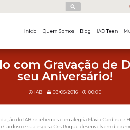
Início
Quem Somos
Blog
IAB Teen
Mu
ado com Gravação de 
seu Aniversário!
IAB
03/05/2016
00:00
dação do IAB recebemos com alegria Flávio Cardoso e H
ávio Cardoso e sua esposa Cris Roque desenvolvem docum