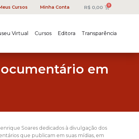
R$
0,00
Meus Cursos
Minha Conta
seu Virtual
Cursos
Editora
Transparência
Documentário em
enrique Soares dedicados à divulgação dos
entários que publicam em suas mídias, em