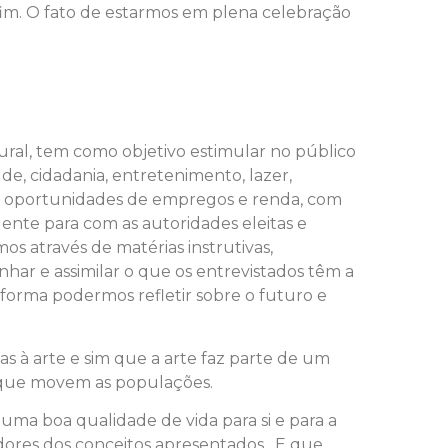
 fim. O fato de estarmos em plena celebração
ural, tem como objetivo estimular no público
e, cidadania, entretenimento, lazer,
 de oportunidades de empregos e renda, com
gente para com as autoridades eleitas e
s através de matérias instrutivas,
ar e assimilar o que os entrevistados têm a
forma podermos refletir sobre o futuro e
s à arte e sim que a arte faz parte de um
as que movem as populações.
ma boa qualidade de vida para si e para a
adores dos conceitos apresentados. E que