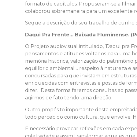
formato de capítulos. Propuseram-se a filmar
colaborou sobremaneira para um excelente r
Segue a descrição do seu trabalho de cunho s
Daqui Pra Frente… Baixada Fluminense. (P
O Projeto audiovisual intitulado, ‘Daqui pra 
pensamentos e atitudes voltados para uma boa
memória histórica, valorização do patrimônio
equilíbrio ambiental… respeito à natureza e as
concursadas para que invistam em estruturas 
enriquecidas com entrevistas e postas de fo
dizer. Desta forma faremos consultas ao pas
agirmos de fato tendo uma direção.
Outro propósito importante desta empreitada 
todo percebido como cultura, que envolve: Hi
É necessário provocar reflexões em cada expe
coletividade e assim transformar aqueles que 