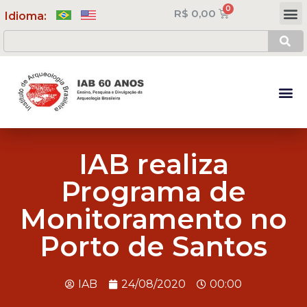
R$
0,00
Meus Cursos
Minha Conta
Idioma:
IAB realiza
Programa de
Monitoramento no
Porto de Santos
IAB
24/08/2020
00:00