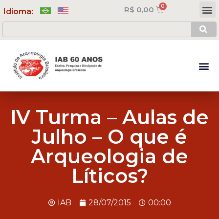
R$
0,00
Meus Cursos
Minha Conta
Idioma:
IV Turma – Aulas de
Julho – O que é
Arqueologia de
Líticos?
IAB
28/07/2015
00:00