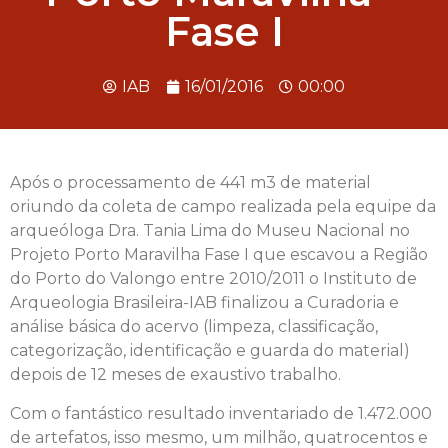
Fase I
IAB
16/01/2016
00:00
Após o processamento de 441 m3 de material
oriundo da coleta de campo realizada pela equipe da
arqueóloga Dra. Tania Lima do Museu Nacional no
Projeto Porto Maravilha Fase I que escavou a Região
do Porto do Valongo entre 2010/2011 o Instituto de
Arqueologia Brasileira-IAB finalizou a Curadoria e
análise básica do acervo (limpeza, classificação,
categorização, identificação e guarda do material)
depois de 12 meses de exaustivo trabalho.
Com o fantástico resultado inventariado de 1.472.000
de artefatos, isso mesmo, um milhão, quatrocentos e