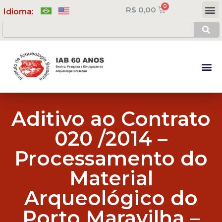
R$
0,00
Meus Cursos
Minha Conta
Idioma:
Aditivo ao Contrato
020 /2014 –
Processamento do
Material
Arqueológico do
Porto Maravilha –