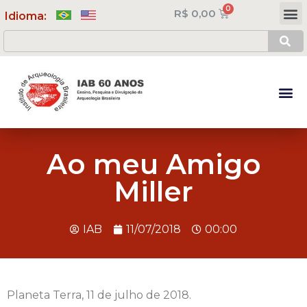
R$
0,00
Meus Cursos
Minha Conta
Idioma:
Ao meu Amigo
Miller
IAB
11/07/2018
00:00
Planeta Terra, 11 de julho de 2018.