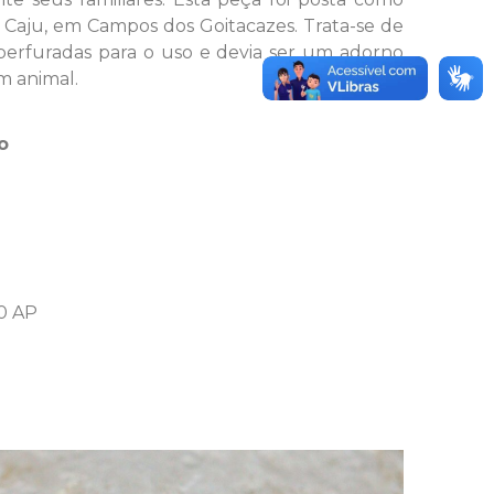
aju, em Campos dos Goitacazes. Trata-se de
perfuradas para o uso e devia ser um adorno
m animal.
o
00 AP