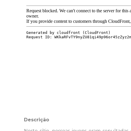
Descrição
Neste sítio, pessoas jovens eram sepultada