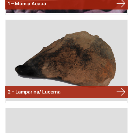
1 – Múmia Acauã
2 – Lamparina/ Lucerna