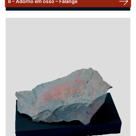
8 – Adorno em osso – Falange