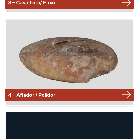
3 – Cavadeira/ Enxó
4 – Afiador / Polidor