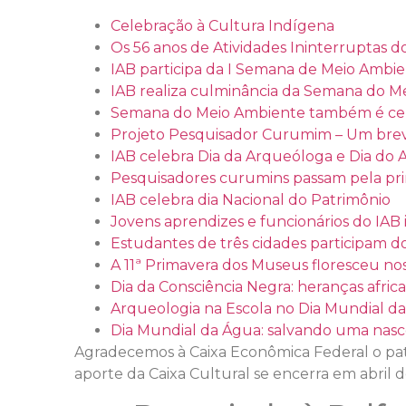
Celebração à Cultura Indígena
Os 56 anos de Atividades Ininterruptas d
IAB participa da I Semana de Meio Ambi
IAB realiza culminância da Semana do M
Semana do Meio Ambiente também é cel
Projeto Pesquisador Curumim – Um breve h
IAB celebra Dia da Arqueóloga e Dia do
Pesquisadores curumins passam pela pri
IAB celebra dia Nacional do Patrimônio
Jovens aprendizes e funcionários do IAB 
Estudantes de três cidades participam
A 11ª Primavera dos Museus floresceu n
Dia da Consciência Negra: heranças africa
Arqueologia na Escola no Dia Mundial da 
Dia Mundial da Água: salvando uma nasce
Agradecemos à Caixa Econômica Federal o patr
aporte da Caixa Cultural se encerra em abril d