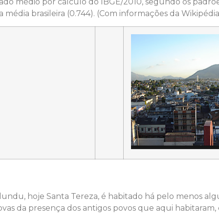
rado médio por cálculo do IBGE/2010, segundo os padrõe
a média brasileira (0.744). (Com informações da Wikipédia
alundu, hoje Santa Tereza, é habitado há pelo menos algu
as da presença dos antigos povos que aqui habitaram,