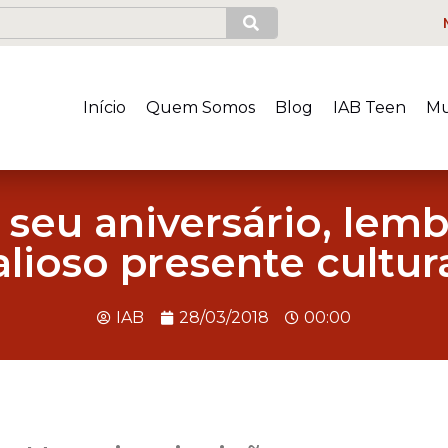
Início
Quem Somos
Blog
IAB Teen
Mu
 seu aniversário, lem
alioso presente cultura
IAB
28/03/2018
00:00