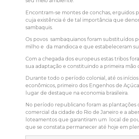
seu meio ambiente.
Encontram-se montes de conchas, erguidos pel
cuja existência é de tal importância que deno
sambaquis.
Os povos sambaquianos foram substituídos pe
milho e da mandioca e que estabeleceram suas
Com a chegada dos europeus estas tribos fora
sua adaptação e constituindo a primeira mão 
Durante todo o período colonial, até os início
econômicos, primeiro dos Engenhos de Açúcar
lugar de destaque na economia brasileira.
No período republicano foram as plantações
comercial da cidade do Rio de Janeiro e a aber
loteamentos que garantiram um local de pous
que se constata permanecer até hoje em pleno