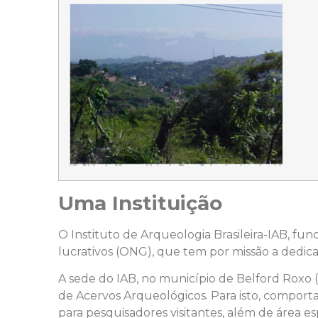
Uma Instituição
O Instituto de Arqueologia Brasileira-IAB, fund
lucrativos (ONG), que tem por missão a dedica
A sede do IAB, no município de Belford Roxo (
de Acervos Arqueológicos. Para isto, comporta 
para pesquisadores visitantes, além de área es