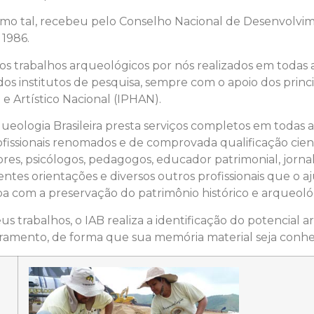
mo tal, recebeu pelo Conselho Nacional de Desenvolvim
 1986.
s trabalhos arqueológicos por nós realizados em todas a
nstitutos de pesquisa, sempre com o apoio dos principai
 e Artístico Nacional (IPHAN).
rqueologia Brasileira presta serviços completos em todas
rofissionais renomados e de comprovada qualificação cie
ores, psicólogos, pedagogos, educador patrimonial, jornali
rentes orientações e diversos outros profissionais que o
 com a preservação do patrimônio histórico e arqueológ
trabalhos, o IAB realiza a identificação do potencial arq
ramento, de forma que sua memória material seja conhe