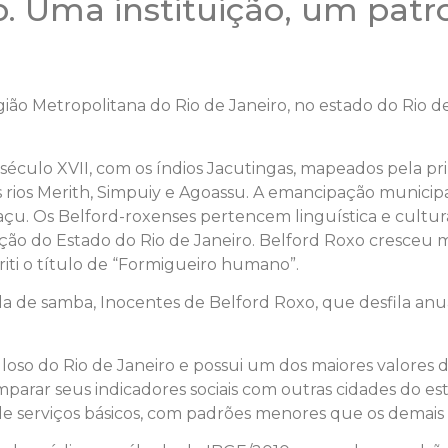
. Uma instituição, um patro
ião Metropolitana do Rio de Janeiro, no estado do Rio d
culo XVII, com os índios Jacutingas, mapeados pela pri
s rios Merith, Simpuiy e Agoassu. A emancipação munic
 Os Belford-roxenses pertencem linguística e cultural
ão do Estado do Rio de Janeiro. Belford Roxo cresceu 
ti o título de “Formigueiro humano”.
la de samba, Inocentes de Belford Roxo, que desfila an
oso do Rio de Janeiro e possui um dos maiores valores de
mparar seus indicadores sociais com outras cidades do est
e serviços básicos, com padrões menores que os demais 