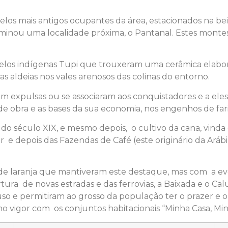
os mais antigos ocupantes da área, estacionados na beir
minou uma localidade próxima, o Pantanal. Estes montes 
los indígenas Tupi que trouxeram uma cerâmica elaborad
 aldeias nos vales arenosos das colinas do entorno.
m expulsas ou se associaram aos conquistadores e a eles
de obra e as bases da sua economia, nos engenhos de far
s do século XIX, e mesmo depois, o cultivo da cana, vinda
 e depois das Fazendas de Café (este originário da Ará
 de laranja que mantiveram este destaque, mas com a e
tura de novas estradas e das ferrovias, a Baixada e o Ca
o e permitiram ao grosso da população ter o prazer e o
 vigor com os conjuntos habitacionais “Minha Casa, Mi