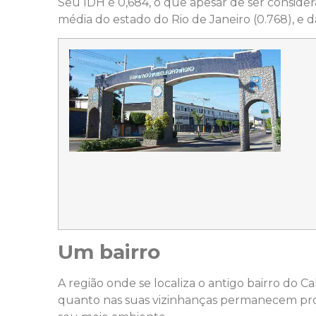
Seu IDH é 0,684, o que apesar de ser conside
média do estado do Rio de Janeiro (0.768), e d
Um bairro
A região onde se localiza o antigo bairro do C
quanto nas suas vizinhanças permanecem prov