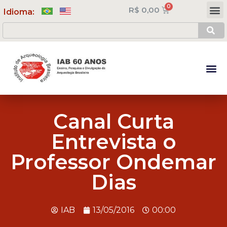
R$
0,00
Meus Cursos
Minha Conta
Idioma:
Canal Curta
Entrevista o
Professor Ondemar
Dias
IAB
13/05/2016
00:00