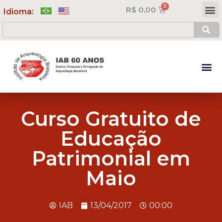
R$
0,00
Meus Cursos
Minha Conta
Idioma:
Curso Gratuito de
Educação
Patrimonial em
Maio
IAB
13/04/2017
00:00