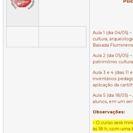
Psi
Aula 1 (dia 04/05) 
cultura, arqueolog
Baixada Fluminens
Aula 2 (dia 05/05)
patrimônio cultural
Aula 3 e 4 (dias 1
inventários pedag
aplicação da carti
Aula 5 (dia 18/05)
alunos, em um sem
Observações:
–
O curso será minis
às 18 h, com uma 