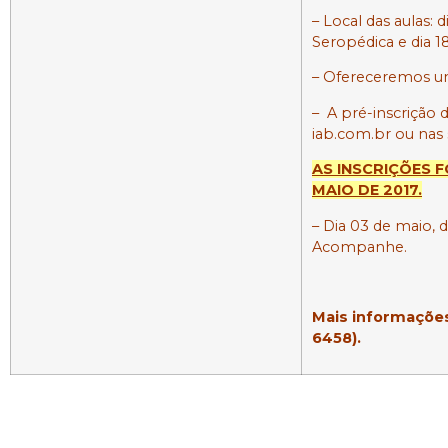
– Local das aulas: d
Seropédica e dia 18
– Ofereceremos um
– A pré-inscrição d
iab.com.br
ou nas 
AS INSCRIÇÕES 
MAIO DE 2017.
– Dia 03 de maio, d
Acompanhe.
*
Mais informações
6458).