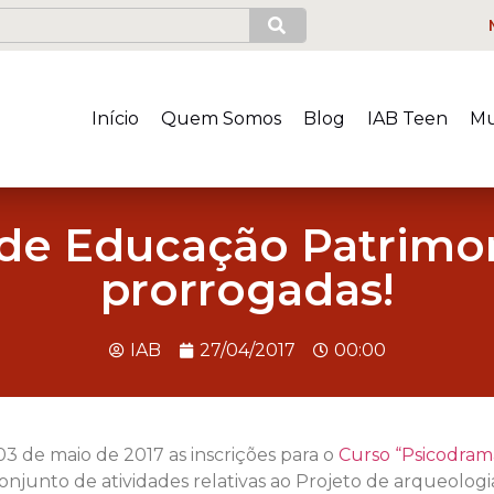
Início
Quem Somos
Blog
IAB Teen
Mu
 de Educação Patrimoni
prorrogadas!
IAB
27/04/2017
00:00
03 de maio de 2017 as inscrições para o
Curso “Psicodram
conjunto de
atividades relativas ao Projeto de arqueolog