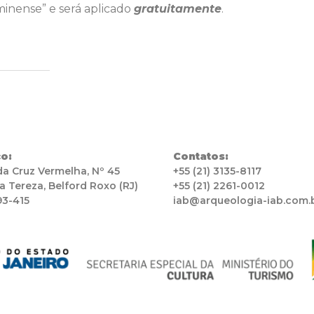
nense” e será aplicado
gratuitamente
.
o:
Contatos:
da Cruz Vermelha, Nº 45
+55 (21) 3135-8117
a Tereza, Belford Roxo (RJ)
+55 (21) 2261-0012
93-415
iab@arqueologia-iab.com.