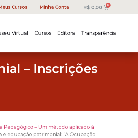
R$
0,00
Meus Cursos
Minha Conta
seu Virtual
Cursos
Editora
Transparência
al – Inscrições
a Pedagógico – Um método aplicado à
ia e educação patrimonial: “A Ocupação