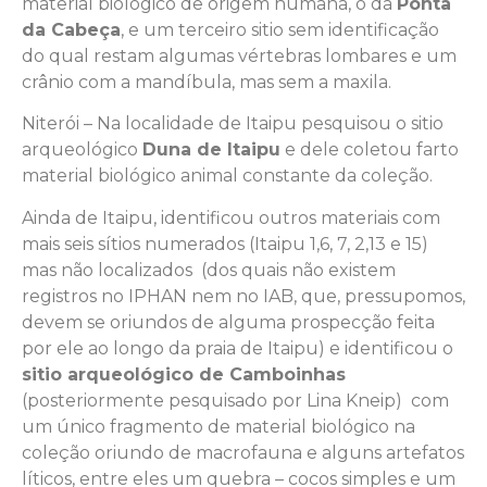
material biológico de origem humana, o da
Ponta
da Cabeça
, e um terceiro sitio sem identificação
do qual restam algumas vértebras lombares e um
crânio com a mandíbula, mas sem a maxila.
Niterói – Na localidade de Itaipu pesquisou o sitio
arqueológico
Duna de Itaipu
e dele coletou farto
material biológico animal constante da coleção.
Ainda de Itaipu, identificou outros materiais com
mais seis sítios numerados (Itaipu 1,6, 7, 2,13 e 15)
mas não localizados (dos quais não existem
registros no IPHAN nem no IAB, que, pressupomos,
devem se oriundos de alguma prospecção feita
por ele ao longo da praia de Itaipu) e identificou o
sitio arqueológico de Camboinhas
(posteriormente pesquisado por Lina Kneip) com
um único fragmento de material biológico na
coleção oriundo de macrofauna e alguns artefatos
líticos, entre eles um quebra – cocos simples e um