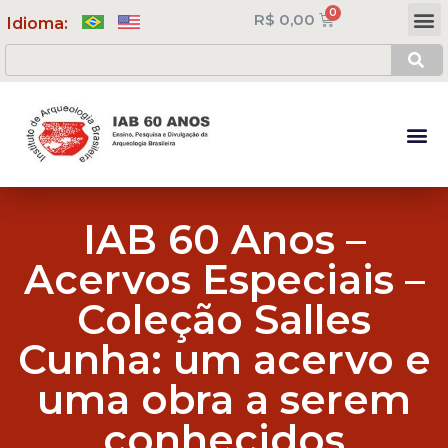
R$
0,00
Meus Cursos
Minha Conta
Idioma:
IAB 60 Anos –
Acervos Especiais –
Coleção Salles
Cunha: um acervo e
uma obra a serem
conhecidos