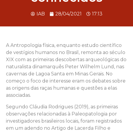
IAB
28/04/2021
17:13
A Antropologia física, enquanto estudo científico
de vestígios humanos no Brasil, remonta ao século
XIX com as primeiras descobertas arqueológicas do
naturalista dinamarquês Peter Wilhelm Lund, nas
cavernas de Lagoa Santa em Minas Gerais. No
começo o foco de interesse eram os debates sobre
as origens das raças humanas e questões a elas
associadas.
Segundo Cláudia Rodrigues (2019), as primeiras
observações relacionadas à Paleopatologia por
investigadores brasileiros locais, foram registrados
em um adendo no Artigo de Lacerda Filho e