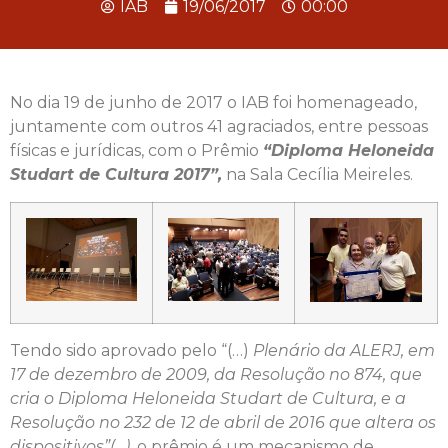
IAB
19/06/2017
00:00
No dia 19 de junho de 2017 o IAB foi homenageado,
juntamente com outros 41 agraciados, entre pessoas
físicas e jurídicas, com o Prêmio
“Diploma Heloneida
Studart de Cultura 2017”,
na Sala Cecília Meireles.
Tendo sido aprovado pelo “(…)
Plenário da ALERJ, em
17 de dezembro de 2009, da Resolução no 874, que
cria o Diploma Heloneida Studart de Cultura, e a
Resolução no 232 de 12 de abril de 2016 que altera os
dispositivos”(…),
o prêmio é um mecanismo de