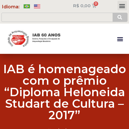
R$
0,00
Meus Cursos
Minha Conta
Idioma:
IAB é homenageado
com o prêmio
“Diploma Heloneida
Studart de Cultura –
2017”