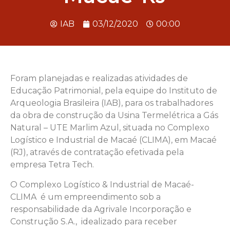
IAB
03/12/2020
00:00
Foram planejadas e realizadas atividades de
Educação Patrimonial, pela equipe do Instituto de
Arqueologia Brasileira (IAB), para os trabalhadores
da obra de construção da Usina Termelétrica a Gás
Natural – UTE Marlim Azul, situada no Complexo
Logístico e Industrial de Macaé (CLIMA), em Macaé
(RJ), através de contratação efetivada pela
empresa Tetra Tech.
O Complexo Logístico & Industrial de Macaé-
CLIMA é um empreendimento sob a
responsabilidade da Agrivale Incorporação e
Construção S.A., idealizado para receber