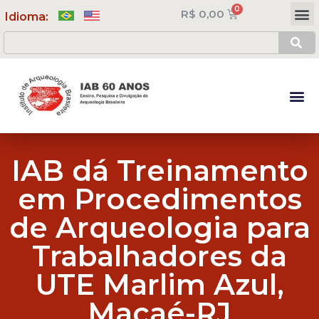
R$
0,00
Meus Cursos
Minha Conta
Idioma:
IAB dá Treinamento
em Procedimentos
de Arqueologia para
Trabalhadores da
UTE Marlim Azul,
Macaé-RJ