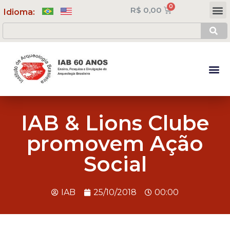
R$
0,00
Meus Cursos
Minha Conta
Idioma:
IAB & Lions Clube
promovem Ação
Social
IAB
25/10/2018
00:00