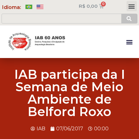
R$
0,00
Meus Cursos
Minha Conta
Idioma:
IAB participa da I
Semana de Meio
Ambiente de
Belford Roxo
IAB
07/06/2017
00:00