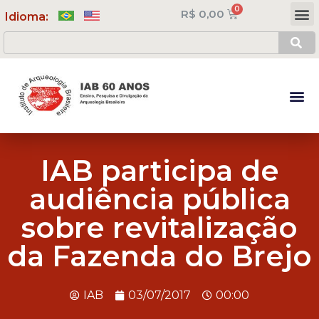
R$
0,00
Meus Cursos
Minha Conta
Idioma:
IAB participa de
audiência pública
sobre revitalização
da Fazenda do Brejo
IAB
03/07/2017
00:00