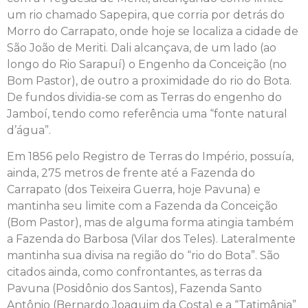
um rio chamado Sapepira, que corria por detrás do
Morro do Carrapato, onde hoje se localiza a cidade de
São João de Meriti. Dali alcançava, de um lado (ao
longo do Rio Sarapuí) o Engenho da Conceição (no
Bom Pastor), de outro a proximidade do rio do Bota.
De fundos dividia-se com as Terras do engenho do
Jamboí, tendo como referência uma “fonte natural
d’água”.
Em 1856 pelo Registro de Terras do Império, possuía,
ainda, 275 metros de frente até a Fazenda do
Carrapato (dos Teixeira Guerra, hoje Pavuna) e
mantinha seu limite com a Fazenda da Conceição
(Bom Pastor), mas de alguma forma atingia também
a Fazenda do Barbosa (Vilar dos Teles). Lateralmente
mantinha sua divisa na região do “rio do Bota”. São
citados ainda, como confrontantes, as terras da
Pavuna (Posidônio dos Santos), Fazenda Santo
Antônio (Bernardo Joaquim da Costa) e a “Tatimânia”