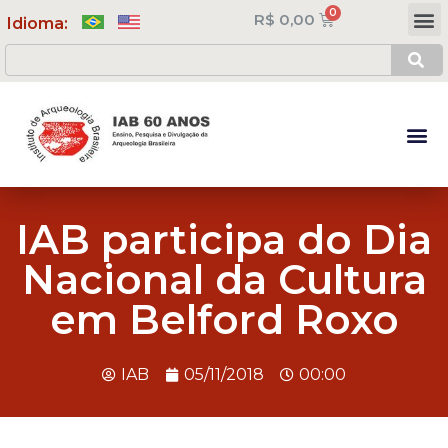
R$
0,00
Meus Cursos
Minha Conta
Idioma:
IAB participa do Dia
Nacional da Cultura
em Belford Roxo
IAB
05/11/2018
00:00