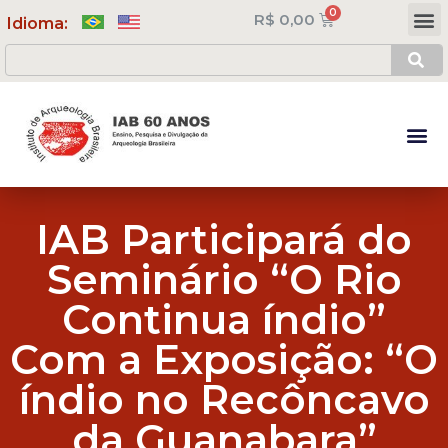
R$
0,00
Meus Cursos
Minha Conta
Idioma:
IAB Participará do
Seminário “O Rio
Continua índio”
Com a Exposição: “O
índio no Recôncavo
da Guanabara”