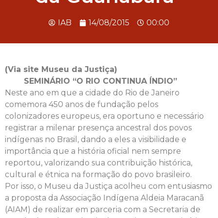
IAB
14/08/2015
00:00
(Via site Museu da Justiça)
SEMINÁRIO “O RIO CONTINUA ÍNDIO”
Neste ano em que a cidade do Rio de Janeiro
comemora 450 anos de fundação pelos
colonizadores europeus, era oportuno e necessário
registrar a milenar presença ancestral dos povos
indígenas no Brasil, dando a eles a visibilidade e
importância que a história oficial nem sempre
reportou, valorizando sua contribuição histórica,
cultural e étnica na formação do povo brasileiro.
Por isso, o Museu da Justiça acolheu com entusiasmo
a proposta da Associação Indígena Aldeia Maracanã
(AIAM) de realizar em parceria com a Secretaria de