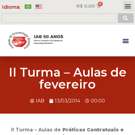
R$
0,00
Meus Cursos
Minha Conta
Idioma:
II Turma – Aulas de
fevereiro
IAB
13/03/2014
00:00
II Turma – Aulas de
Práticas Contratuais e