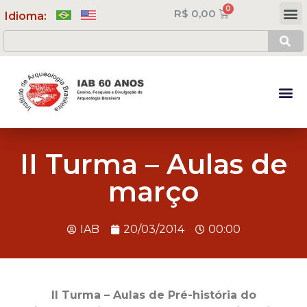
R$
0,00
Meus Cursos
Minha Conta
Idioma:
II Turma – Aulas de
março
IAB
20/03/2014
00:00
II Turma – Aulas de Pré-história do