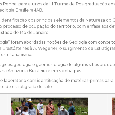
es Penha, para alunos da III Turma de Pós-graduação em 
logia Brasileira-IAB.
identificação dos principais elementos da Natureza do C
 o processo de ocupação do território, com ênfase aos d
 Estado do Rio de Janeiro.
ogia” foram abordadas noções de Geologia com conceitos a
Erastóstenes à A. Wegener; o surgimento da Estratigrafi
formitarianismo.
gicos, geologia e geomorfologia de alguns sítios arqueoló
s na Amazônia Brasileira e em sambaquis.
o laboratório com identificação de matérias-primas para a
o de estratigrafia do solo.