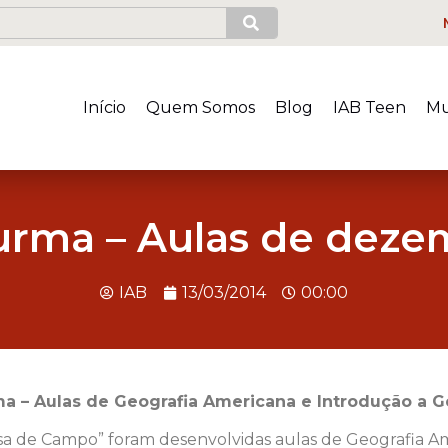
Início
Quem Somos
Blog
IAB Teen
Mu
Turma – Aulas de dez
IAB
13/03/2014
00:00
rma – Aulas de Geografia Americana e
Introdução a G
a de Campo” foram desenvolvidas aulas de Geografia Ame