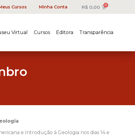
R$
0,00
Meus Cursos
Minha Conta
seu Virtual
Cursos
Editora
Transparência
embro
eologia
ricana e Introdução à Geologia nos dias 14 e