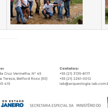
o:
Contatos:
da Cruz Vermelha, Nº 45
+55 (21) 3135-8117
a Tereza, Belford Roxo (RJ)
+55 (21) 2261-0012
93-415
iab@arqueologia-iab.com.