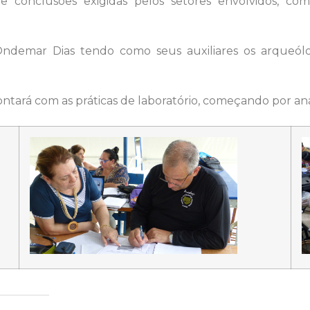
 e conclusões exigidas pelos setores envolvidos, co
 Ondemar Dias tendo como seus auxiliares os arqueól
ntará com as práticas de laboratório, começando por análi