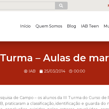
Início
Quem Somos
Blog
IAB Teen
Mu
I Turma – Aulas de ma
IAB
25/03/2014
00:00
Pesquisa de Campo – os alunos da III Turma do Curso 
AB, praticaram a classificação, identificação e guarda d