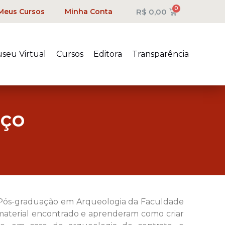
R$
0,00
Meus Cursos
Minha Conta
seu Virtual
Cursos
Editora
Transparência
rço
de Pós-graduação em Arqueologia da Faculdade
o material encontrado e aprenderam como criar