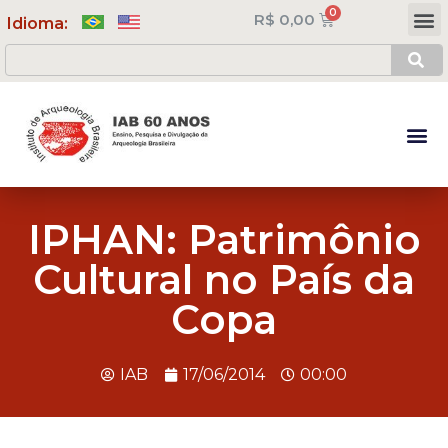
R$
0,00
Meus Cursos
Minha Conta
Idioma:
IPHAN: Patrimônio
Cultural no País da
Copa
IAB
17/06/2014
00:00