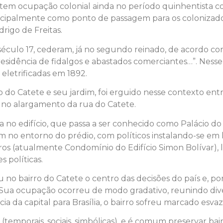
a tem ocupação colonial ainda no período quinhentista c
 principalmente como ponto de passagem para os coloniz
drigo de Freitas.
o século 17, cederam, já no segundo reinado, de acordo co
residência de fidalgos e abastados comerciantes…”. Nesse 
eletrificadas em 1892.
o do Catete e seu jardim, foi erguido nesse contexto ent
 no alargamento da rua do Catete.
a no edifício, que passa a ser conhecido como Palácio d
o entorno do prédio, com políticos instalando-se em ho
eiros (atualmente Condomínio do Edifício Simon Bolívar),
 políticas.
iu no bairro do Catete o centro das decisões do país e, 
 Sua ocupação ocorreu de modo gradativo, reunindo divers
cia da capital para Brasília, o bairro sofreu marcado esva
temporais, sociais, simbólicas), e é comum preservar bai