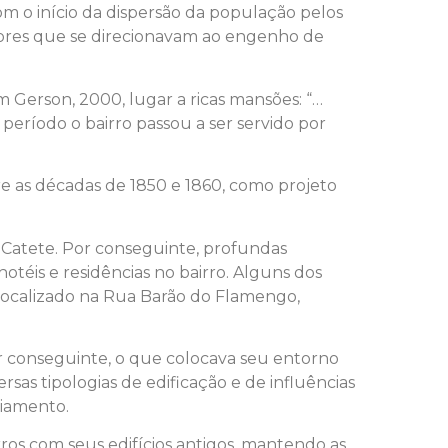
om o início da dispersão da população pelos
adores que se direcionavam ao engenho de
m Gerson, 2000, lugar a ricas mansões: “…
período o bairro passou a ser servido por
re as décadas de 1850 e 1860, como projeto
o Catete. Por conseguinte, profundas
téis e residências no bairro. Alguns dos
 localizado na Rua Barão do Flamengo,
por conseguinte, o que colocava seu entorno
as tipologias de edificação e de influências
ziamento.
rros com seus edifícios antigos, mantendo as