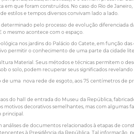
oca em que foram construídos. No caso do Rio de Janeiro
e estilos e tempos diversos convivam lado a lado.
 determinado pelo processo de evolução diferenciada d
E o mesmo acontece com o espaço.
lógica nos jardins do Palácio do Catete, em função das
ivo permitir o conhecimento de uma parte da cidade lit
a Cultura Material. Seus métodos e técnicas permitem o 
 sob o solo, podem recuperar seus significados revelando
ão de uma nova rede de esgoto, aos 75 centímetros de p
os aos do hall de entrada do Museu da República, fabricad
dos motivos decorativos semelhantes, mas com algumas f
 principal.
análises de documentos relacionados à etapas de constr
encentes à Presidência da República. Tal informação pod