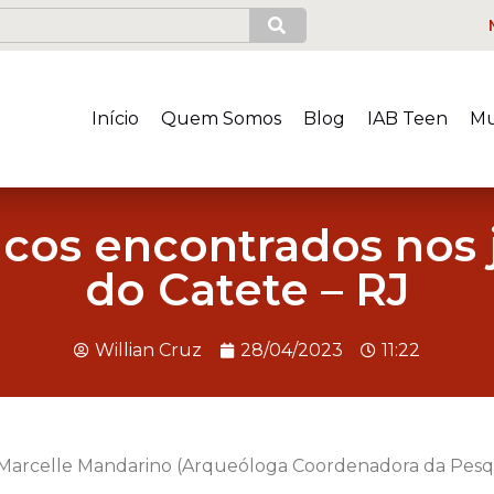
Início
Quem Somos
Blog
IAB Teen
Mu
icos encontrados nos 
do Catete – RJ
Willian Cruz
28/04/2023
11:22
Marcelle Mandarino (Arqueóloga Coordenadora da Pesq