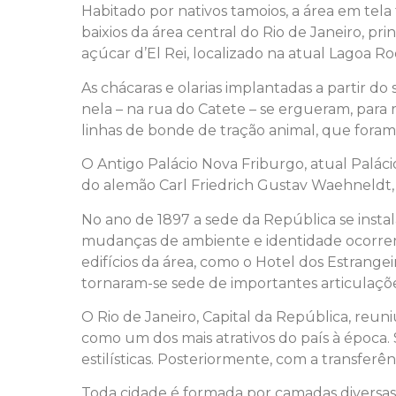
Habitado por nativos tamoios, a área em tel
baixios da área central do Rio de Janeiro,
açúcar d’El Rei, localizado na atual Lagoa Ro
As chácaras e olarias implantadas a partir d
nela – na rua do Catete – se ergueram, para 
linhas de bonde de tração animal, que foram 
O Antigo Palácio Nova Friburgo, atual Paláci
do alemão Carl Friedrich Gustav Waehneldt,
No ano de 1897 a sede da República se instal
mudanças de ambiente e identidade ocorrem n
edifícios da área, como o Hotel dos Estrang
tornaram-se sede de importantes articulações
O Rio de Janeiro, Capital da República, reun
como um dos mais atrativos do país à época.
estilísticas. Posteriormente, com a transferên
Toda cidade é formada por camadas diversas (