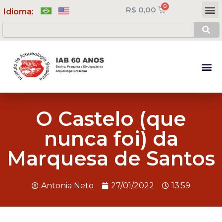
R$
0,00
Meus Cursos
Minha Conta
Idioma:
O Castelo (que
nunca foi) da
Marquesa de Santos
Antonia Neto
27/01/2022
13:59