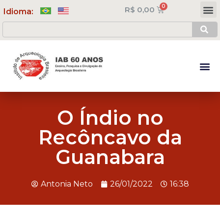
R$
0,00
Meus Cursos
Minha Conta
Idioma:
O Índio no
Recôncavo da
Guanabara
Antonia Neto
26/01/2022
16:38