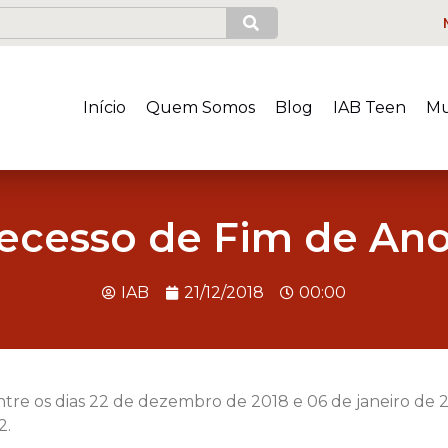
Início
Quem Somos
Blog
IAB Teen
Mu
ecesso de Fim de Ano 
IAB
21/12/2018
00:00
tre os dias 22 de dezembro de 2018 e 06 de janeiro de 
2.