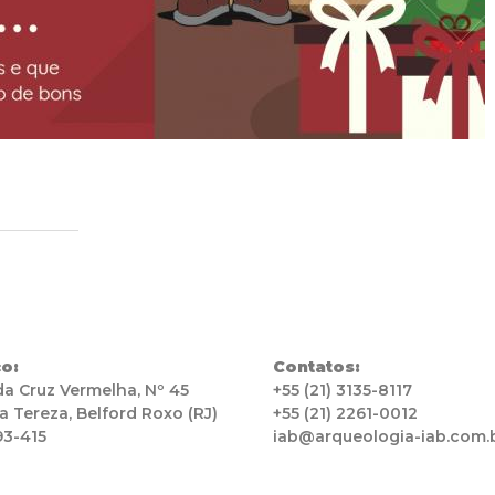
o:
Contatos:
da Cruz Vermelha, Nº 45
+55 (21) 3135-8117
a Tereza, Belford Roxo (RJ)
+55 (21) 2261-0012
93-415
iab@arqueologia-iab.com.