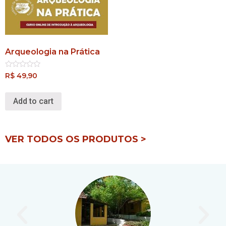
Arqueologia na Prática
Rated
R$
49,90
0
out
of
Add to cart
5
VER TODOS OS PRODUTOS >