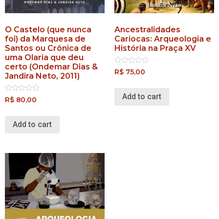
O Castelo (que nunca
Ancestralidades
foi) da Marquesa de
Cariocas: Arqueologia e
Santos ou Crônica de
História na Praça XV
uma Olaria que deu
certo (Ondemar Dias &
Rated
R$
75,00
Jandira Neto, 2011)
0
out
of
Add to cart
5
Rated
R$
80,00
0
out
of
Add to cart
5