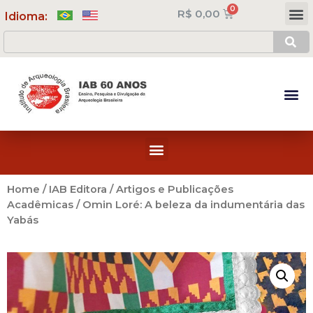
R$
0,00
Meus Cursos
Minha Conta
Idioma:
Home
/
IAB Editora
/
Artigos e Publicações
Acadêmicas
/ Omin Loré: A beleza da indumentária das
Yabás