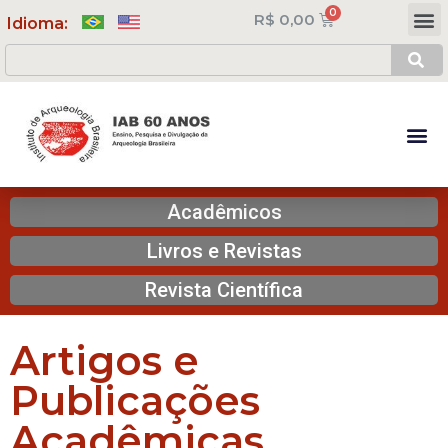
R$
0,00
Meus Cursos
Minha Conta
Idioma:
Acadêmicos
Livros e Revistas
Revista Científica
Artigos e
Publicações
Acadêmicas