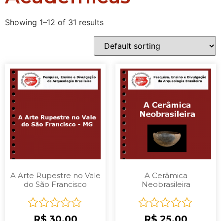
Showing 1–12 of 31 results
A Arte Rupestre no Vale
A Cerâmica
do São Francisco
Neobrasileira
Rated
Rated
R$
30,00
R$
25,00