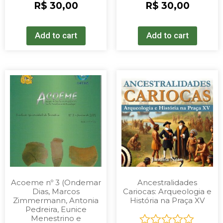
Rated
Rated
R$
30,00
R$
30,00
0
0
out
out
of
of
Add to cart
Add to cart
5
5
Acoeme nº 3 (Ondemar
Ancestralidades
Dias, Marcos
Cariocas: Arqueologia e
Zimmermann, Antonia
História na Praça XV
Pedreira, Eunice
Menestrino e