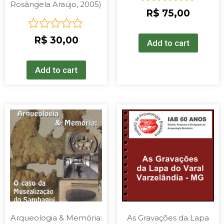
Rosângela Araújo, 2005)
Rated
R$
75,00
0
out
Rated
R$
30,00
of
Add to cart
0
5
out
of
Add to cart
5
Arqueologia & Memória:
As Gravações da Lapa