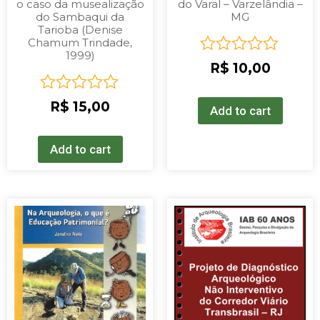
o caso da musealização
do Varal – Varzelândia –
do Sambaqui da
MG
Tarioba (Denise
Chamum Trindade,
1999)
Rated
R$
10,00
0
out
Rated
R$
15,00
of
Add to cart
0
5
out
of
Add to cart
5