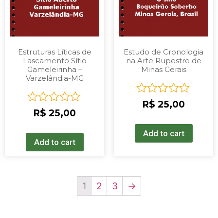
Estruturas Líticas de
Estudo de Cronologia
Lascamento Sítio
na Arte Rupestre de
Gameleirinha –
Minas Gerais
Varzelândia-MG
Rated
R$
25,00
Rated
0
R$
25,00
0
out
out
of
Add to cart
of
5
Add to cart
5
1
2
3
→