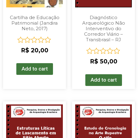
Cartilha de Educação
Diagnóstico
Patrimonial (Jandira
Arqueológico Não
Neto, 2017)
Interventivo do
Corredor Viário –
Transbrasil – RJ
Rated
R$
20,00
0
Rated
R$
50,00
out
0
of
Add to cart
out
5
of
Add to cart
5