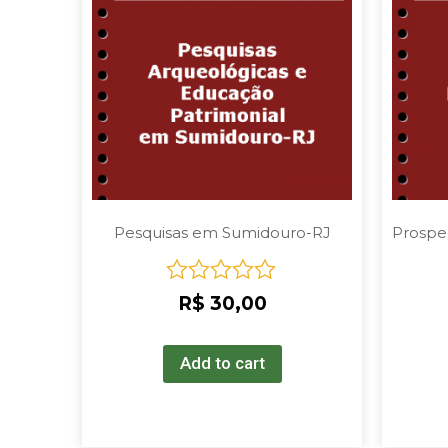
Pesquisas em Sumidouro-RJ
Prospe
Rated
R$
30,00
0
out
of
Add to cart
5