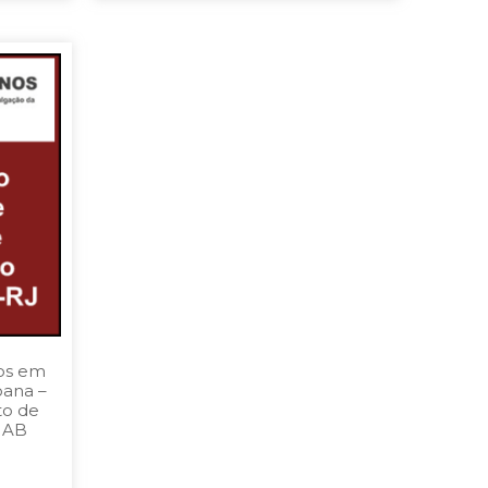
os em
oana –
to de
-IAB