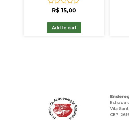
Rated
R$
15,00
0
out
of
Add to cart
5
Endereç
Estrada 
Vila Sant
CEP: 261