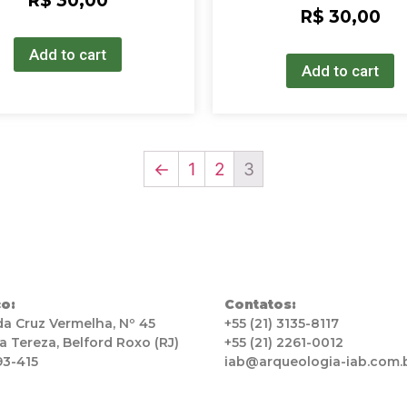
R$
30,00
Rated
0
R$
30,00
0
out
out
of
Add to cart
of
5
Add to cart
5
←
1
2
3
o:
Contatos:
da Cruz Vermelha, Nº 45
+55 (21) 3135-8117
a Tereza, Belford Roxo (RJ)
+55 (21) 2261-0012
93-415
iab@arqueologia-iab.com.