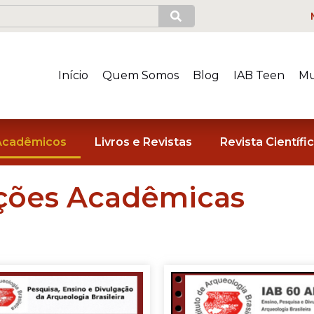
Início
Quem Somos
Blog
IAB Teen
Mu
Acadêmicos
Livros e Revistas
Revista Científi
ações Acadêmicas