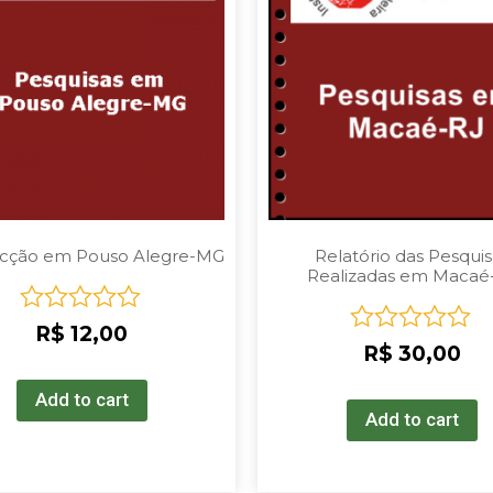
cção em Pouso Alegre-MG
Relatório das Pesquis
Realizadas em Macaé
Rated
R$
12,00
Rated
0
R$
30,00
0
out
out
of
Add to cart
of
5
Add to cart
5