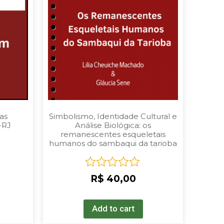
as
Simbolismo, Identidade Cultural e
-RJ
Análise Biológica: os
remanescentes esqueletais
humanos do sambaqui da tarioba
Rated
R$
40,00
0
out
of
Add to cart
5